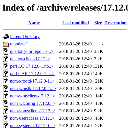
Index of /archive/releases/17.12.
Name
Last modified
Size
Description
Parent Directory
-
repodata/
2018-01-26 12:40
-
quattor-yum-repo-17...>
2018-01-26 12:40
3.7K
quattor-client-17.12..>
2018-01-26 12:40
2.2K
perl-LC-17.12.0-1.no..>
2018-01-26 12:40
131K
perl-CAF-17.12.0-1.n..>
2018-01-26 12:40
149K
ncm-xrootd-17.12.0-1..>
2018-01-26 12:40
21K
ncm-wmslb-17.12.0-1...>
2018-01-26 12:40
20K
ncm-wmsclient-17.12...>
2018-01-26 12:40
14K
ncm-wlconfig-17.12.0..>
2018-01-26 12:40
12K
ncm-vomsclient-17.12..>
2018-01-26 12:40
9.2K
ncm-useraccess-17.12..>
2018-01-26 12:40
13K
ncm-systemd-17.12.0-..>
2018-01-26 12:40
57K