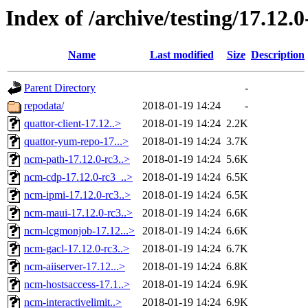
Index of /archive/testing/17.12.0
Name
Last modified
Size
Description
Parent Directory
-
repodata/
2018-01-19 14:24
-
quattor-client-17.12..>
2018-01-19 14:24
2.2K
quattor-yum-repo-17...>
2018-01-19 14:24
3.7K
ncm-path-17.12.0-rc3..>
2018-01-19 14:24
5.6K
ncm-cdp-17.12.0-rc3_..>
2018-01-19 14:24
6.5K
ncm-ipmi-17.12.0-rc3..>
2018-01-19 14:24
6.5K
ncm-maui-17.12.0-rc3..>
2018-01-19 14:24
6.6K
ncm-lcgmonjob-17.12...>
2018-01-19 14:24
6.6K
ncm-gacl-17.12.0-rc3..>
2018-01-19 14:24
6.7K
ncm-aiiserver-17.12...>
2018-01-19 14:24
6.8K
ncm-hostsaccess-17.1..>
2018-01-19 14:24
6.9K
ncm-interactivelimit..>
2018-01-19 14:24
6.9K