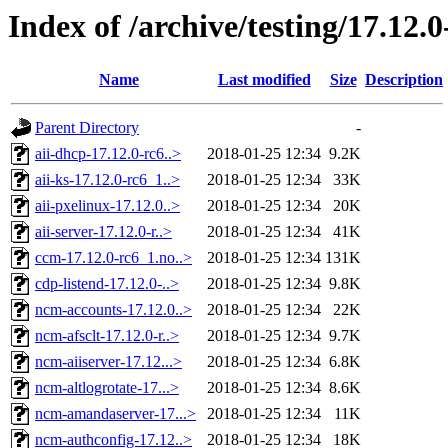
Index of /archive/testing/17.12.0
Name
Last modified
Size
Description
Parent Directory
-
aii-dhcp-17.12.0-rc6..>
2018-01-25 12:34
9.2K
aii-ks-17.12.0-rc6_1..>
2018-01-25 12:34
33K
aii-pxelinux-17.12.0..>
2018-01-25 12:34
20K
aii-server-17.12.0-r..>
2018-01-25 12:34
41K
ccm-17.12.0-rc6_1.no..>
2018-01-25 12:34
131K
cdp-listend-17.12.0-..>
2018-01-25 12:34
9.8K
ncm-accounts-17.12.0..>
2018-01-25 12:34
22K
ncm-afsclt-17.12.0-r..>
2018-01-25 12:34
9.7K
ncm-aiiserver-17.12...>
2018-01-25 12:34
6.8K
ncm-altlogrotate-17...>
2018-01-25 12:34
8.6K
ncm-amandaserver-17...>
2018-01-25 12:34
11K
ncm-authconfig-17.12..>
2018-01-25 12:34
18K