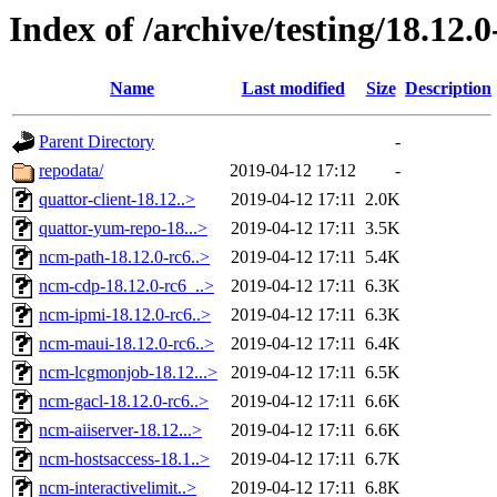
Index of /archive/testing/18.12.0
Name
Last modified
Size
Description
Parent Directory
-
repodata/
2019-04-12 17:12
-
quattor-client-18.12..>
2019-04-12 17:11
2.0K
quattor-yum-repo-18...>
2019-04-12 17:11
3.5K
ncm-path-18.12.0-rc6..>
2019-04-12 17:11
5.4K
ncm-cdp-18.12.0-rc6_..>
2019-04-12 17:11
6.3K
ncm-ipmi-18.12.0-rc6..>
2019-04-12 17:11
6.3K
ncm-maui-18.12.0-rc6..>
2019-04-12 17:11
6.4K
ncm-lcgmonjob-18.12...>
2019-04-12 17:11
6.5K
ncm-gacl-18.12.0-rc6..>
2019-04-12 17:11
6.6K
ncm-aiiserver-18.12...>
2019-04-12 17:11
6.6K
ncm-hostsaccess-18.1..>
2019-04-12 17:11
6.7K
ncm-interactivelimit..>
2019-04-12 17:11
6.8K