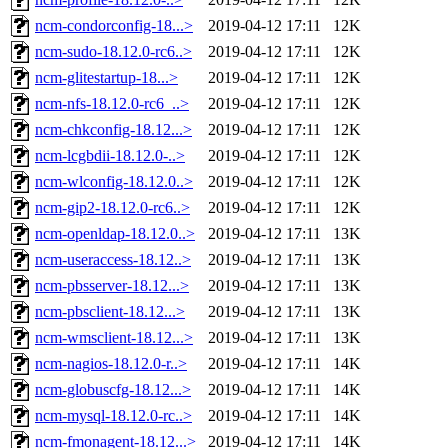
ncm-condorconfig-18...>
2019-04-12 17:11
12K
ncm-sudo-18.12.0-rc6..>
2019-04-12 17:11
12K
ncm-glitestartup-18...>
2019-04-12 17:11
12K
ncm-nfs-18.12.0-rc6_..>
2019-04-12 17:11
12K
ncm-chkconfig-18.12...>
2019-04-12 17:11
12K
ncm-lcgbdii-18.12.0-..>
2019-04-12 17:11
12K
ncm-wlconfig-18.12.0..>
2019-04-12 17:11
12K
ncm-gip2-18.12.0-rc6..>
2019-04-12 17:11
12K
ncm-openldap-18.12.0..>
2019-04-12 17:11
13K
ncm-useraccess-18.12..>
2019-04-12 17:11
13K
ncm-pbsserver-18.12...>
2019-04-12 17:11
13K
ncm-pbsclient-18.12...>
2019-04-12 17:11
13K
ncm-wmsclient-18.12...>
2019-04-12 17:11
13K
ncm-nagios-18.12.0-r..>
2019-04-12 17:11
14K
ncm-globuscfg-18.12...>
2019-04-12 17:11
14K
ncm-mysql-18.12.0-rc..>
2019-04-12 17:11
14K
ncm-fmonagent-18.12...>
2019-04-12 17:11
14K