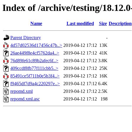
Index of /archive/testing/18.12.
Name
Last modified
Size
Description
Parent Directory
-
4d57d02536d17456c47b..>
2019-04-12 17:12
13K
26ae449f8e4cf5762da4..>
2019-04-12 17:12
41K
76d89fe61c89b2afec6f..>
2019-04-12 17:12
3.8K
409ccdf8fb77f111cbb5..>
2019-04-12 17:12
25K
85491ce5f711b0e5b3f4..>
2019-04-12 17:12
16K
f9465df7d9a4c220297e..>
2019-04-12 17:12
6.4K
repomd.xml
2019-04-12 17:12
2.5K
repomd.xml.asc
2019-04-12 17:12
198